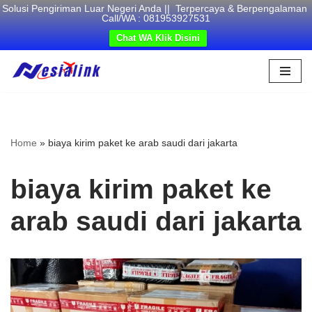
Solusi Pengiriman Luar Negeri Anda || Terpercaya & Berpengalaman
Call/WA : 081953927531
Chat WA Klik Disini
Skip
to
content
Home
»
biaya kirim paket ke arab saudi dari jakarta
biaya kirim paket ke
arab saudi dari jakarta