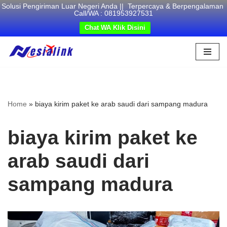
Solusi Pengiriman Luar Negeri Anda || Terpercaya & Berpengalaman
Call/WA : 081953927531
Chat WA Klik Disini
Skip
to
content
Home
»
biaya kirim paket ke arab saudi dari sampang madura
biaya kirim paket ke
arab saudi dari
sampang madura