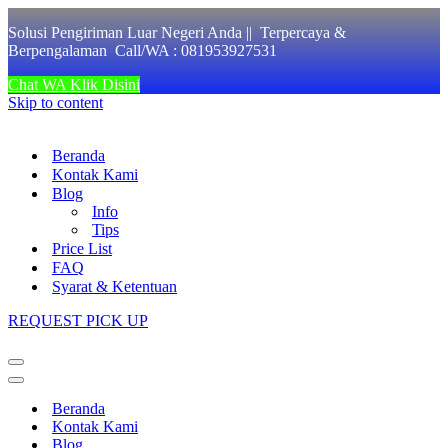
Solusi Pengiriman Luar Negeri Anda || Terpercaya &
Berpengalaman Call/WA : 081953927531
Chat WA Klik Disini
Skip to content
Beranda
Kontak Kami
Blog
Info
Tips
Price List
FAQ
Syarat & Ketentuan
REQUEST PICK UP
Navigation
Menu
Navigation
Menu
Beranda
Kontak Kami
Blog