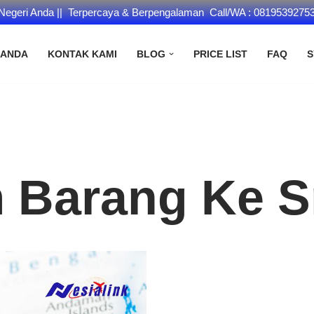
 Negeri Anda || Terpercaya & Berpengalaman Call/WA : 0819539275
RANDA
KONTAK KAMI
BLOG
PRICE LIST
FAQ
S
m Barang Ke S