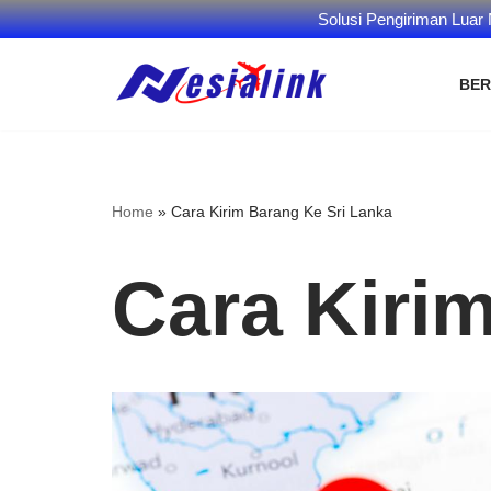
Solusi Pengiriman Luar
BE
Skip
to
content
Home
»
Cara Kirim Barang Ke Sri Lanka
Cara Kiri