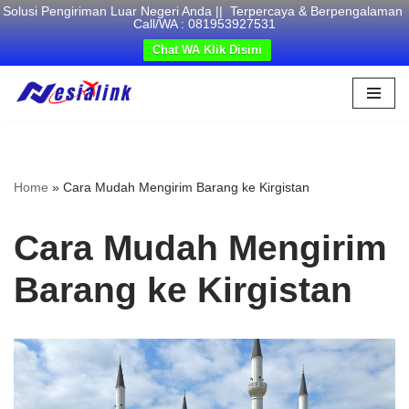
Solusi Pengiriman Luar Negeri Anda || Terpercaya & Berpengalaman
Call/WA : 081953927531
Chat WA Klik Disini
Skip
to
content
Home
»
Cara Mudah Mengirim Barang ke Kirgistan
Cara Mudah Mengirim
Barang ke Kirgistan