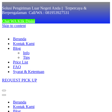
Solusi Pengiriman Luar Negeri Anda || Terpercaya &
Berpengalaman Call/WA : 081953927531
Chat WA Klik Disini
Skip to content
Beranda
Kontak Kami
Blog
Info
Tips
Price List
FAQ
Syarat & Ketentuan
REQUEST PICK UP
Navigation
Menu
Navigation
Menu
Beranda
Kontak Kami
Blog