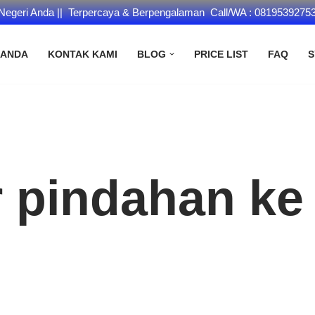
 Negeri Anda || Terpercaya & Berpengalaman Call/WA : 0819539275
RANDA
KONTAK KAMI
BLOG
PRICE LIST
FAQ
S
r pindahan ke