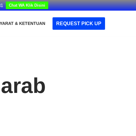
31
Chat WA Klik Disini
REQUEST PICK UP
YARAT & KETENTUAN
 arab