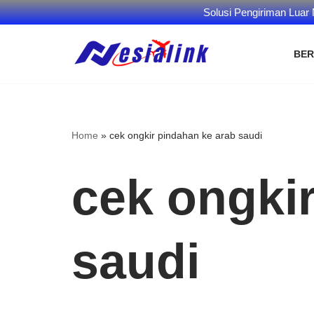
Solusi Pengiriman Luar
BE
Skip
to
content
Home
»
cek ongkir pindahan ke arab saudi
cek ongki
saudi