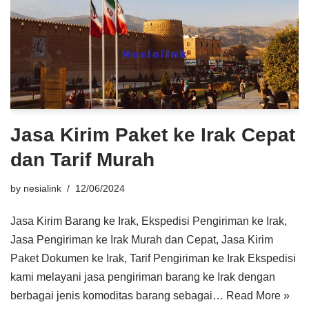
Jasa Kirim Paket ke Irak Cepat
dan Tarif Murah
by
nesialink
12/06/2024
Jasa Kirim Barang ke Irak, Ekspedisi Pengiriman ke Irak,
Jasa Pengiriman ke Irak Murah dan Cepat, Jasa Kirim
Paket Dokumen ke Irak, Tarif Pengiriman ke Irak Ekspedisi
kami melayani jasa pengiriman barang ke Irak dengan
berbagai jenis komoditas barang sebagai…
Read More »