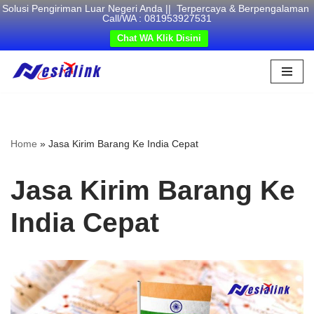
Solusi Pengiriman Luar Negeri Anda || Terpercaya & Berpengalaman
Call/WA : 081953927531
Chat WA Klik Disini
Skip
to
content
Home
»
Jasa Kirim Barang Ke India Cepat
Jasa Kirim Barang Ke
India Cepat