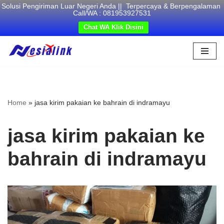
Solusi Pengiriman Luar Negeri Anda || Terpercaya & Berpengalaman
Call/WA : 081953927531
Chat WA Klik Disini
Skip
to
content
Home
»
jasa kirim pakaian ke bahrain di indramayu
jasa kirim pakaian ke
bahrain di indramayu