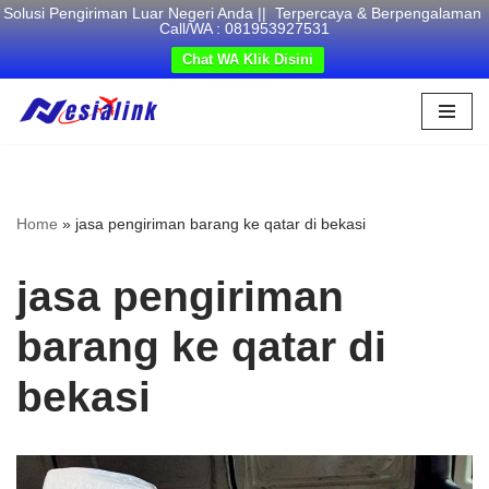
Solusi Pengiriman Luar Negeri Anda || Terpercaya & Berpengalaman
Call/WA : 081953927531
Chat WA Klik Disini
Skip
to
content
Home
»
jasa pengiriman barang ke qatar di bekasi
jasa pengiriman
barang ke qatar di
bekasi