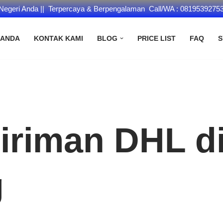
 Negeri Anda || Terpercaya & Berpengalaman Call/WA : 0819539275
RANDA
KONTAK KAMI
BLOG
PRICE LIST
FAQ
S
iriman DHL d
g