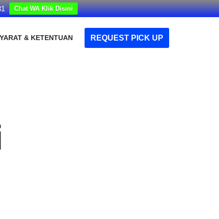
31
Chat WA Klik Disini
REQUEST PICK UP
YARAT & KETENTUAN
i