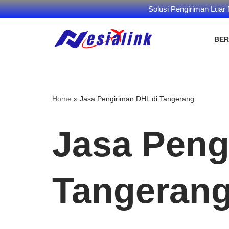
Solusi Pengiriman Luar
BE
Skip
to
content
Home
»
Jasa Pengiriman DHL di Tangerang
Jasa Peng
Tangeran