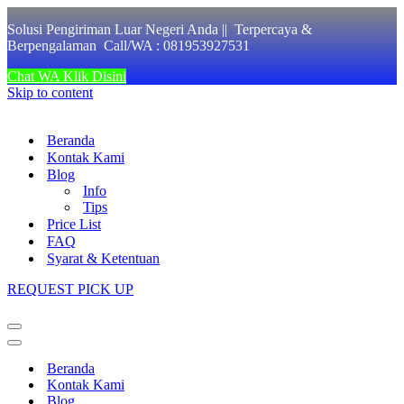
Solusi Pengiriman Luar Negeri Anda || Terpercaya &
Berpengalaman Call/WA : 081953927531
Chat WA Klik Disini
Skip to content
Beranda
Kontak Kami
Blog
Info
Tips
Price List
FAQ
Syarat & Ketentuan
REQUEST PICK UP
Navigation
Menu
Navigation
Menu
Beranda
Kontak Kami
Blog