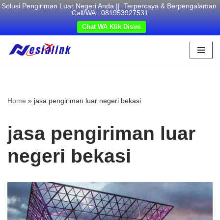
Solusi Pengiriman Luar Negeri Anda || Terpercaya & Berpengalaman
Call/WA : 081953927531
Chat WA Klik Disini
Skip
to
content
Home
»
jasa pengiriman luar negeri bekasi
jasa pengiriman luar
negeri bekasi