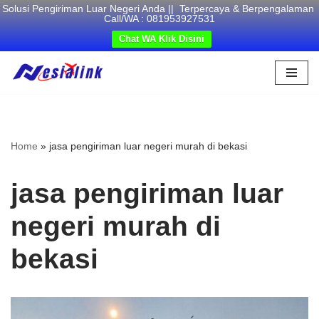
Solusi Pengiriman Luar Negeri Anda || Terpercaya & Berpengalaman
Call/WA : 081953927531
Chat WA Klik Disini
Skip
to
content
Home
»
jasa pengiriman luar negeri murah di bekasi
jasa pengiriman luar
negeri murah di
bekasi