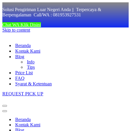
Solusi Pengiriman Luar Negeri Anda || Terpercaya &
Berpengalaman Call/WA : 081953927531
Chat WA Klik Disini
Skip to content
Beranda
Kontak Kami
Blog
Info
Tips
Price List
FAQ
Syarat & Ketentuan
REQUEST PICK UP
Navigation
Menu
Navigation
Menu
Beranda
Kontak Kami
Blog