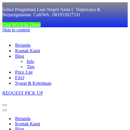
Solusi Pengiriman Luar Negeri Anda || Terpercaya &
Berpengalaman Call/WA : 081953927531
Chat WA Klik Disini
Skip to content
Beranda
Kontak Kami
Blog
Info
Tips
Price List
FAQ
Syarat & Ketentuan
REQUEST PICK UP
Navigation
Menu
Navigation
Menu
Beranda
Kontak Kami
Blog