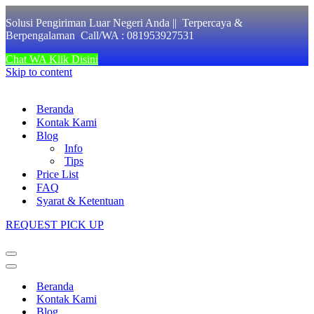
Solusi Pengiriman Luar Negeri Anda || Terpercaya &
Berpengalaman Call/WA : 081953927531
Chat WA Klik Disini
Skip to content
Beranda
Kontak Kami
Blog
Info
Tips
Price List
FAQ
Syarat & Ketentuan
REQUEST PICK UP
Navigation
Menu
Navigation
Menu
Beranda
Kontak Kami
Blog