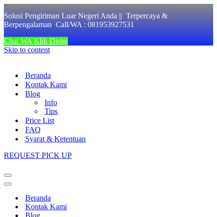
Solusi Pengiriman Luar Negeri Anda || Terpercaya &
Berpengalaman Call/WA : 081953927531
Chat WA Klik Disini
Skip to content
Beranda
Kontak Kami
Blog
Info
Tips
Price List
FAQ
Syarat & Ketentuan
REQUEST PICK UP
Navigation
Menu
Navigation
Menu
Beranda
Kontak Kami
Blog