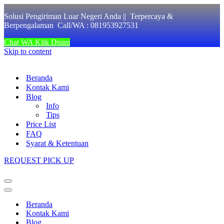
Solusi Pengiriman Luar Negeri Anda || Terpercaya &
Berpengalaman Call/WA : 081953927531
Chat WA Klik Disini
Skip to content
Beranda
Kontak Kami
Blog
Info
Tips
Price List
FAQ
Syarat & Ketentuan
REQUEST PICK UP
Navigation
Menu
Navigation
Menu
Beranda
Kontak Kami
Blog