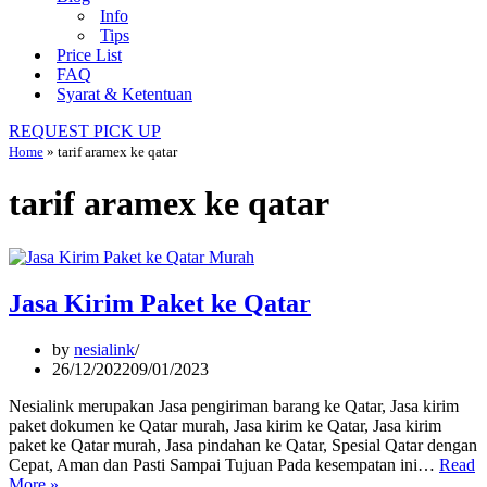
Info
Tips
Price List
FAQ
Syarat & Ketentuan
REQUEST PICK UP
Home
»
tarif aramex ke qatar
tarif aramex ke qatar
Jasa Kirim Paket ke Qatar
by
nesialink
26/12/2022
09/01/2023
Nesialink merupakan Jasa pengiriman barang ke Qatar, Jasa kirim
paket dokumen ke Qatar murah, Jasa kirim ke Qatar, Jasa kirim
paket ke Qatar murah, Jasa pindahan ke Qatar, Spesial Qatar dengan
Cepat, Aman dan Pasti Sampai Tujuan Pada kesempatan ini…
Read
Jasa
More »