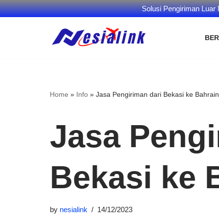
Solusi Pengiriman Luar
BE
Skip
to
content
Home
»
Info
»
Jasa Pengiriman dari Bekasi ke Bahrain
Jasa Pengi
Bekasi ke 
by
nesialink
14/12/2023