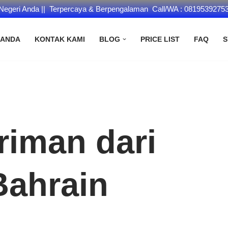
 Negeri Anda || Terpercaya & Berpengalaman Call/WA : 0819539275
RANDA
KONTAK KAMI
BLOG
PRICE LIST
FAQ
S
riman dari
Bahrain