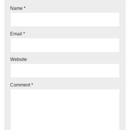
Name
*
Email
*
Website
Comment
*