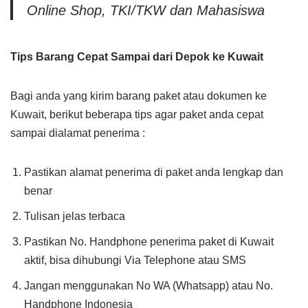
Online Shop, TKI/TKW dan Mahasiswa
Tips Barang Cepat Sampai dari Depok ke Kuwait
Bagi anda yang kirim barang paket atau dokumen ke
Kuwait, berikut beberapa tips agar paket anda cepat
sampai dialamat penerima :
Pastikan alamat penerima di paket anda lengkap dan
benar
Tulisan jelas terbaca
Pastikan No. Handphone penerima paket di Kuwait
aktif, bisa dihubungi Via Telephone atau SMS
Jangan menggunakan No WA (Whatsapp) atau No.
Handphone Indonesia