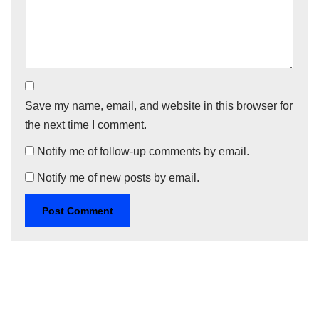
Save my name, email, and website in this browser for
the next time I comment.
Notify me of follow-up comments by email.
Notify me of new posts by email.