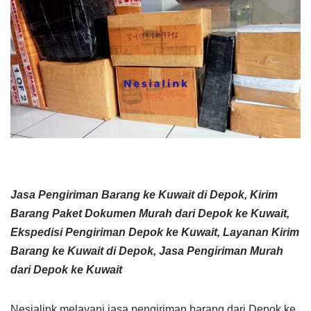
Jasa Pengiriman Barang ke Kuwait di Depok, Kirim
Barang Paket Dokumen Murah dari Depok ke Kuwait,
Ekspedisi Pengiriman Depok ke Kuwait, Layanan Kirim
Barang ke Kuwait di Depok, Jasa Pengiriman Murah
dari Depok ke Kuwait
Nesialink melayani jasa pengiriman barang dari Depok ke