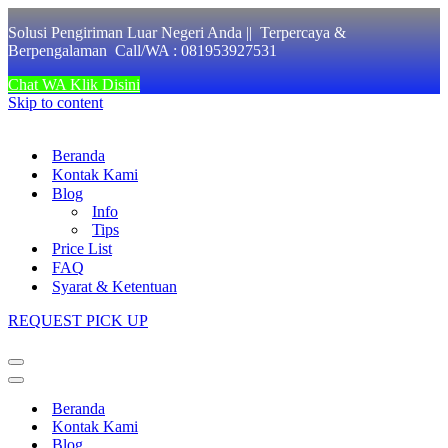
Solusi Pengiriman Luar Negeri Anda || Terpercaya &
Berpengalaman Call/WA : 081953927531
Chat WA Klik Disini
Skip to content
Beranda
Kontak Kami
Blog
Info
Tips
Price List
FAQ
Syarat & Ketentuan
REQUEST PICK UP
Navigation
Menu
Navigation
Menu
Beranda
Kontak Kami
Blog