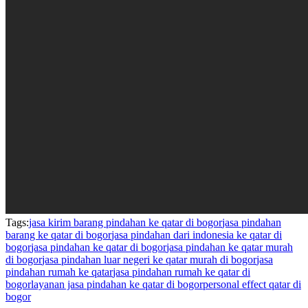
Tags:
jasa kirim barang pindahan ke qatar di bogor
jasa pindahan
barang ke qatar di bogor
jasa pindahan dari indonesia ke qatar di
bogor
jasa pindahan ke qatar di bogor
jasa pindahan ke qatar murah
di bogor
jasa pindahan luar negeri ke qatar murah di bogor
jasa
pindahan rumah ke qatar
jasa pindahan rumah ke qatar di
bogor
layanan jasa pindahan ke qatar di bogor
personal effect qatar di
bogor