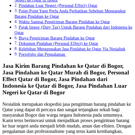
Negeri ke Qatar di Bogor
Pindahan Luar Negeri (Personal Effect) Qatar
Point-Point Yang Perlu Anda Perhatikan Sebelum Mengangkut
Barang Pindahan ke Qatar
Waktu Sampai Pengiriman Barang Pindahan ke Qatar
Pajak Impor (Duty Tax) Untuk Barang Pindahan dari Indonesia ke
Qatar
Biaya Pengiriman Barang Pindahan ke Qatar
Dokumen Pindahan (Personal Effect) ke Qatar
Kelebihan Menggunakan Jasa Pindahan ke Qatar Via Nesialink
Portofolio dan Pengalaman
Jasa Kirim Barang Pindahan ke Qatar di Bogor,
Jasa Pindahan ke Qatar Murah di Bogor, Personal
Effect Qatar di Bogor, Jasa Pindahan dari
Indonesia ke Qatar di Bogor, Jasa Pindahan Luar
Negeri ke Qatar di Bogor
Nesialink merupakan ekspedisi jasa pengiriman barang pindahan ke
Qatar yang dapat di percaya dan sangat terjangkau sekali bagi
masyarakat Bogor dan warga negara Indonesia pada umumnya.
Kami terus berinovasi untuk menjadikan proses pengiriman barang
ke luar negeri anda menjadi lebih mudah, aman dan efisien. Dengan
pengalaman dan profesionalisme yang terus kami kembangkan,