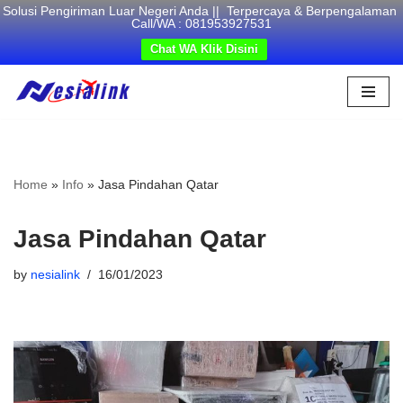
Solusi Pengiriman Luar Negeri Anda || Terpercaya & Berpengalaman
Call/WA : 081953927531
Chat WA Klik Disini
Skip
to
content
Home
»
Info
»
Jasa Pindahan Qatar
Jasa Pindahan Qatar
by
nesialink
16/01/2023