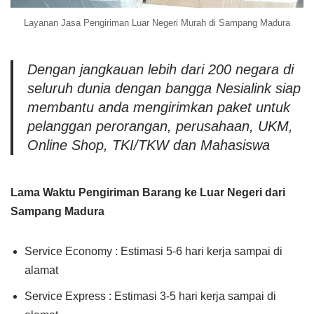
Layanan Jasa Pengiriman Luar Negeri Murah di Sampang Madura
Dengan jangkauan lebih dari 200 negara di
seluruh dunia dengan bangga Nesialink siap
membantu anda mengirimkan paket untuk
pelanggan perorangan, perusahaan, UKM,
Online Shop, TKI/TKW dan Mahasiswa
Lama Waktu Pengiriman Barang ke Luar Negeri dari
Sampang Madura
Service Economy : Estimasi 5-6 hari kerja sampai di
alamat
Service Express : Estimasi 3-5 hari kerja sampai di