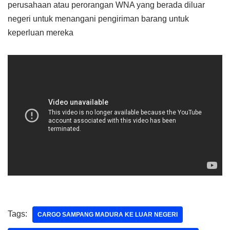
perusahaan atau perorangan WNA yang berada diluar
negeri untuk menangani pengiriman barang untuk
keperluan mereka
Tags:
CARGO SAMPANG MADURA KE LUAR NEGERI