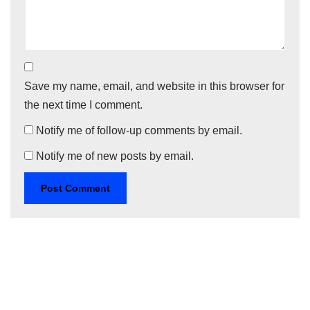
Save my name, email, and website in this browser for
the next time I comment.
Notify me of follow-up comments by email.
Notify me of new posts by email.