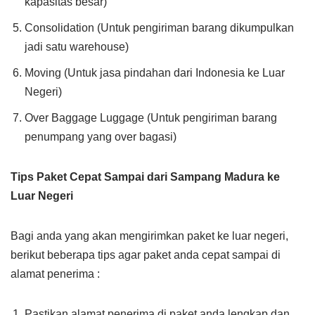
kapasitas besar)
Consolidation (Untuk pengiriman barang dikumpulkan
jadi satu warehouse)
Moving (Untuk jasa pindahan dari Indonesia ke Luar
Negeri)
Over Baggage Luggage (Untuk pengiriman barang
penumpang yang over bagasi)
Tips Paket Cepat Sampai dari Sampang Madura ke
Luar Negeri
Bagi anda yang akan mengirimkan paket ke luar negeri,
berikut beberapa tips agar paket anda cepat sampai di
alamat penerima :
Pastikan alamat penerima di paket anda lengkap dan