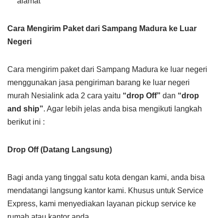
alamat
Cara Mengirim Paket dari Sampang Madura ke Luar
Negeri
Cara mengirim paket dari Sampang Madura ke luar negeri
menggunakan jasa pengiriman barang ke luar negeri
murah Nesialink ada 2 cara yaitu
“drop Off”
dan
“drop
and ship”
. Agar lebih jelas anda bisa mengikuti langkah
berikut ini :
Drop Off (Datang Langsung)
Bagi anda yang tinggal satu kota dengan kami, anda bisa
mendatangi langsung kantor kami. Khusus untuk Service
Express, kami menyediakan layanan pickup service ke
rumah atau kantor anda