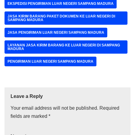
EKSPEDISI PENGIRIMAN LUAR NEGERI SAMPANG MADURA
JASA KIRIM BARANG PAKET DOKUMEN KE LUAR NEGERI DI
SAMPANG MADURA
JASA PENGIRIMAN LUAR NEGERI SAMPANG MADURA
LAYANAN JASA KIRIM BARANG KE LUAR NEGERI DI SAMPANG
MADURA
PENGIRIMAN LUAR NEGERI SAMPANG MADURA
Leave a Reply
Your email address will not be published.
Required
fields are marked
*