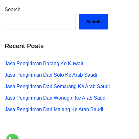
Search
Search
Recent Posts
Jasa Pengiriman Barang Ke Kuwait
Jasa Pengiriman Dari Solo Ke Arab Saudi
Jasa Pengiriman Dari Semarang Ke Arab Saudi
Jasa Pengiriman Dari Wonogiri Ke Arab Saudi
Jasa Pengiriman Dari Malang Ke Arab Saudi