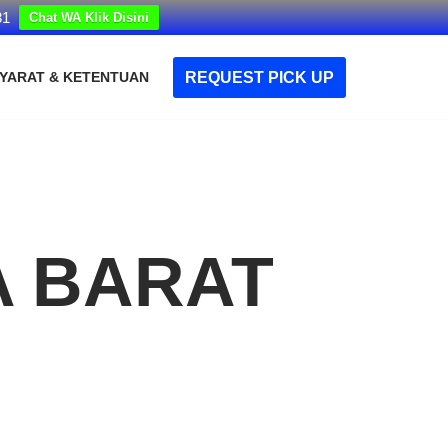
31
Chat WA Klik Disini
REQUEST PICK UP
YARAT & KETENTUAN
A BARAT