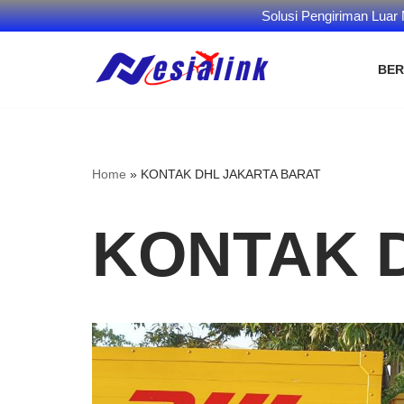
Solusi Pengiriman Luar
BE
Skip
to
content
Home
»
KONTAK DHL JAKARTA BARAT
KONTAK 