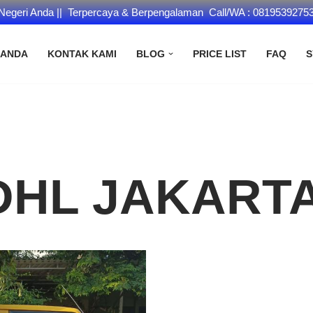
 Negeri Anda || Terpercaya & Berpengalaman Call/WA : 0819539275
RANDA
KONTAK KAMI
BLOG
PRICE LIST
FAQ
S
DHL JAKART