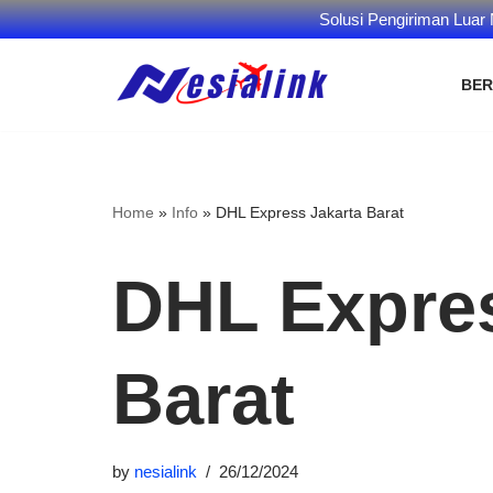
Solusi Pengiriman Luar
BE
Skip
to
content
Home
»
Info
»
DHL Express Jakarta Barat
DHL Expres
Barat
by
nesialink
26/12/2024