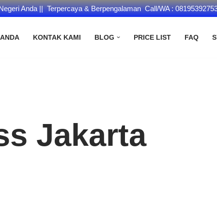
 Negeri Anda || Terpercaya & Berpengalaman Call/WA : 0819539275
RANDA
KONTAK KAMI
BLOG
PRICE LIST
FAQ
S
s Jakarta