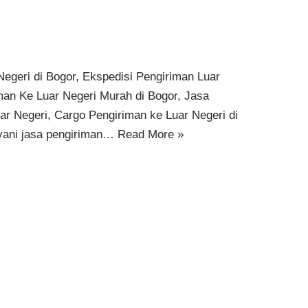
Negeri di Bogor, Ekspedisi Pengiriman Luar
man Ke Luar Negeri Murah di Bogor, Jasa
r Negeri, Cargo Pengiriman ke Luar Negeri di
yani jasa pengiriman…
Read More »