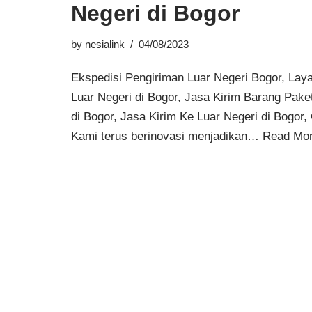
Negeri di Bogor
by
nesialink
04/08/2023
Ekspedisi Pengiriman Luar Negeri Bogor, Lay
Luar Negeri di Bogor, Jasa Kirim Barang Pak
di Bogor, Jasa Kirim Ke Luar Negeri di Bogor,
Kami terus berinovasi menjadikan…
Read Mor