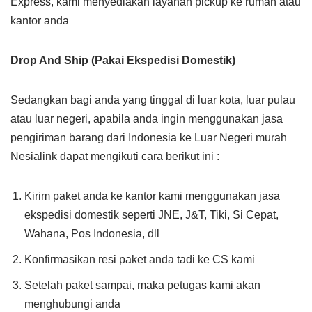
Express, kami menyediakan layanan pickup ke rumah atau
kantor anda
Drop And Ship (Pakai Ekspedisi Domestik)
Sedangkan bagi anda yang tinggal di luar kota, luar pulau
atau luar negeri, apabila anda ingin menggunakan jasa
pengiriman barang dari Indonesia ke Luar Negeri murah
Nesialink dapat mengikuti cara berikut ini :
Kirim paket anda ke kantor kami menggunakan jasa
ekspedisi domestik seperti JNE, J&T, Tiki, Si Cepat,
Wahana, Pos Indonesia, dll
Konfirmasikan resi paket anda tadi ke CS kami
Setelah paket sampai, maka petugas kami akan
menghubungi anda