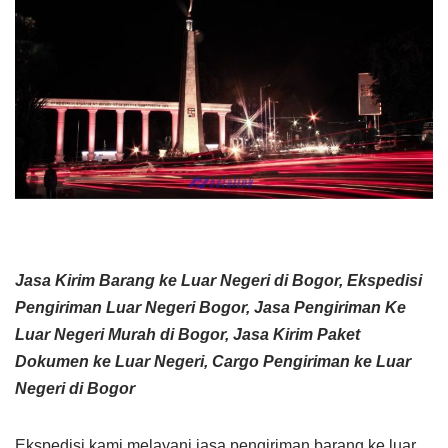
Jasa Kirim Barang ke Luar Negeri di Bogor, Ekspedisi
Pengiriman Luar Negeri Bogor, Jasa Pengiriman Ke
Luar Negeri Murah di Bogor, Jasa Kirim Paket
Dokumen ke Luar Negeri, Cargo Pengiriman ke Luar
Negeri di Bogor
Ekspedisi kami melayani jasa pengiriman barang ke luar