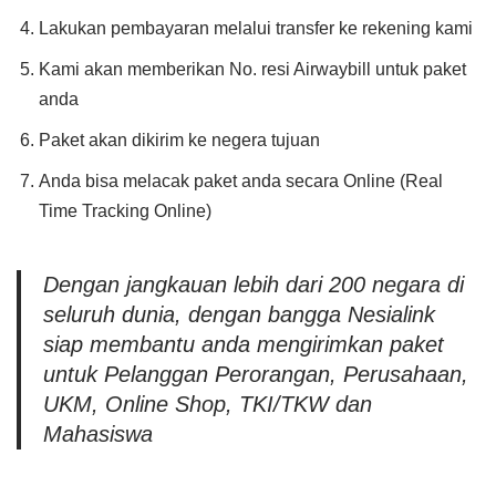
Lakukan pembayaran melalui transfer ke rekening kami
Kami akan memberikan No. resi Airwaybill untuk paket
anda
Paket akan dikirim ke negera tujuan
Anda bisa melacak paket anda secara Online (Real
Time Tracking Online)
Dengan jangkauan lebih dari 200 negara di
seluruh dunia, dengan bangga Nesialink
siap membantu anda mengirimkan paket
untuk Pelanggan Perorangan, Perusahaan,
UKM, Online Shop, TKI/TKW dan
Mahasiswa