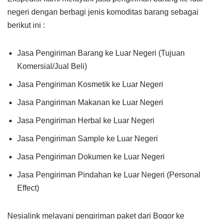
negeri dengan berbagi jenis komoditas barang sebagai
berikut ini :
Jasa Pengiriman Barang ke Luar Negeri (Tujuan
Komersial/Jual Beli)
Jasa Pengiriman Kosmetik ke Luar Negeri
Jasa Pangiriman Makanan ke Luar Negeri
Jasa Pengiriman Herbal ke Luar Negeri
Jasa Pengiriman Sample ke Luar Negeri
Jasa Pengiriman Dokumen ke Luar Negeri
Jasa Pengiriman Pindahan ke Luar Negeri (Personal
Effect)
Nesialink melayani pengiriman paket dari Bogor ke