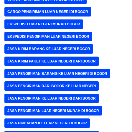
CARGO PENGIRIMAN LUAR NEGERI DI BOGOR
EKSPEDISI LUAR NEGERI MURAH BOGOR
EKSPEDISI PENGIRIMAN LUAR NEGERI BOGOR
JASA KIRIM BARANG KE LUAR NEGERI BOGOR
JASA KIRIM PAKET KE LUAR NEGERI DARI BOGOR
JASA PENGIRIMAN BARANG KE LUAR NEGERI DI BOGOR
JASA PENGIRIMAN DARI BOGOR KE LUAR NEGERI
JASA PENGIRIMAN KE LUAR NEGERI DARI BOGOR
JASA PENGIRIMAN LUAR NEGERI MURAH DI BOGOR
JASA PINDAHAN KE LUAR NEGERI DI BOGOR