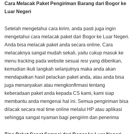
Cara Melacak Paket Pengiriman Barang dari Bogor ke
Luar Negeri
Setelah mengetahui cara kirim, anda pasti juga ingin
mengetahui cara melacak paket dari Bogor ke Luar Negeri.
Anda bisa melacak paket anda secara online. Cara
melacaknya sangat mudah sekali, yaitu cukup masuk ke
menu tracking pada website sesuai resi yang diberikan,
kemudian ikuti langkah selanjutnya maka anda akan
mendapatkan hasil pelackan paket anda, atau anda bisa
juga menanyakan atau mengkonfirmasi tentang
keberadaan paket anda kepada CS kami, kami siap
membantu anda mengenai hal ini. Semua pengiriman bisa
dilacak secara real time online melalui HP atau aplikasi
sehingga sangat nyaman bagi pengirim dan penerima