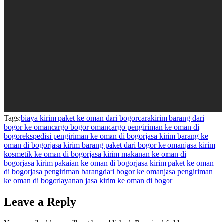
Tags:
biaya kirim paket ke oman dari bogor
carakirim barang dari
bogor ke oman
cargo bogor oman
cargo pengiriman ke oman di
bogor
ekspedisi pengiriman ke oman di bogor
jasa kirim barang ke
oman di bogor
jasa kirim barang paket dari bogor ke oman
jasa kirim
kosmetik ke oman di bogor
jasa kirim makanan ke oman di
bogor
jasa kirim pakaian ke oman di bogor
jasa kirim paket ke oman
di bogor
jasa pengiriman barangdari bogor ke oman
jasa pengiriman
ke oman di bogor
layanan jasa kirim ke oman di bogor
Leave a Reply