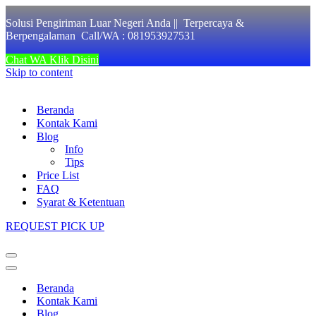
Solusi Pengiriman Luar Negeri Anda || Terpercaya &
Berpengalaman Call/WA : 081953927531
Chat WA Klik Disini
Skip to content
Beranda
Kontak Kami
Blog
Info
Tips
Price List
FAQ
Syarat & Ketentuan
REQUEST PICK UP
Navigation
Menu
Navigation
Menu
Beranda
Kontak Kami
Blog