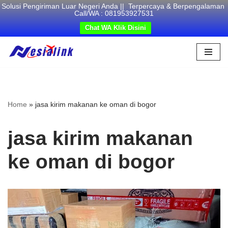
Solusi Pengiriman Luar Negeri Anda || Terpercaya & Berpengalaman
Call/WA : 081953927531
Chat WA Klik Disini
Skip
to
content
Home
»
jasa kirim makanan ke oman di bogor
jasa kirim makanan
ke oman di bogor