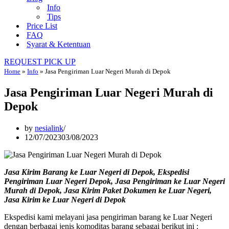
Info
Tips
Price List
FAQ
Syarat & Ketentuan
REQUEST PICK UP
Home
»
Info
»
Jasa Pengiriman Luar Negeri Murah di Depok
Jasa Pengiriman Luar Negeri Murah di
Depok
by
nesialink
12/07/2023
03/08/2023
Jasa Kirim Barang ke Luar Negeri di Depok, Ekspedisi
Pengiriman Luar Negeri Depok, Jasa Pengiriman ke Luar Negeri
Murah di Depok, Jasa Kirim Paket Dokumen ke Luar Negeri,
Jasa Kirim ke Luar Negeri di Depok
Ekspedisi kami melayani jasa pengiriman barang ke Luar Negeri
dengan berbagai jenis komoditas barang sebagai berikut ini :