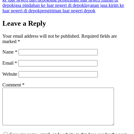
depok
jasa pindahan ke luar negeri di depok
layanan jasa kirim ke
luar negeri di depok
pengiriman luar negeri depok
Leave a Reply
Your email address will not be published.
Required fields are
marked
*
Name
*
Email
*
Website
Comment
*