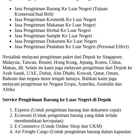
Jasa Pengiriman Barang Ke Luar Negeri (Tujuan
Komersial/Jual Beli)
Jasa Pengiriman Kosmetik Ke Luar Negeri
Jasa Pengiriman Makanan Ke Luar Negeri
Jasa Pengiriman Herbal Ke Luar Negeri
Jasa Pengiriman Sample Ke Luar Negeri
Jasa Pengiriman Dokumen Ke Luar Negeri
Jasa Pengiriman Pindahan Ke Luar Negeri (Personal Effect)
Nesialink melayani pengiriman paket dari Depok ke Singapore,
Malaysia, Taiwan, Brunei, Hong Kong, Jepang, Korea, China,
Makau, dll. Selain itu kami juga melayani pengiriman dari Depok ke
Arab Saudi, UAE, Dubai, Abu Dhabi, Kuwait, Qatar, Oman,
Bahrain dan negara timur tengah lainnya. Bahkan kami juga
melayani pengiriman ke Negara Eropa, Amerika, Australia dan
Afrika
Service Pengiriman Barang ke Luar Negeri di Depok
Express (Untuk pengiriman barang dan dokumen cepat)
Economi (Untuk pengiriman barang yang tidak terlalu
membutuhkan kecepatan)
E-Commerce (Untuk Online Shop dan UKM)
Air Freight Cargo (Untuk pengiriman barang dalam kapasitas