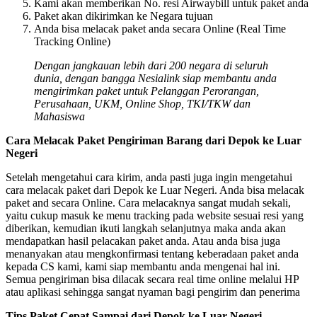
Kami akan memberikan No. resi Airwaybill untuk paket anda
Paket akan dikirimkan ke Negara tujuan
Anda bisa melacak paket anda secara Online (Real Time
Tracking Online)
Dengan jangkauan lebih dari 200 negara di seluruh
dunia, dengan bangga Nesialink siap membantu anda
mengirimkan paket untuk Pelanggan Perorangan,
Perusahaan, UKM, Online Shop, TKI/TKW dan
Mahasiswa
Cara Melacak Paket Pengiriman Barang dari Depok ke Luar
Negeri
Setelah mengetahui cara kirim, anda pasti juga ingin mengetahui
cara melacak paket dari Depok ke Luar Negeri. Anda bisa melacak
paket and secara Online. Cara melacaknya sangat mudah sekali,
yaitu cukup masuk ke menu tracking pada website sesuai resi yang
diberikan, kemudian ikuti langkah selanjutnya maka anda akan
mendapatkan hasil pelacakan paket anda. Atau anda bisa juga
menanyakan atau mengkonfirmasi tentang keberadaan paket anda
kepada CS kami, kami siap membantu anda mengenai hal ini.
Semua pengiriman bisa dilacak secara real time online melalui HP
atau aplikasi sehingga sangat nyaman bagi pengirim dan penerima
Tips Paket Cepat Sampai dari Depok ke Luar Negeri