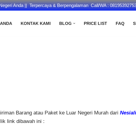
 Negeri Anda || Terpercaya & Berpengalaman Call/WA : 0819539275
RANDA
KONTAK KAMI
BLOG
PRICE LIST
FAQ
S
giriman Barang atau Paket ke Luar Negeri Murah dari
Nesial
k link dibawah ini :