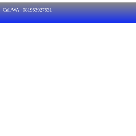
an Call/WA : 081953927531