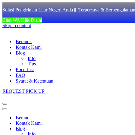
Solusi Pengiriman Luar Negeri Anda || Terpercaya & Berpengalam
Chat WA Klik Disini
Skip to content
Beranda
Kontak Kami
Blog
Info
Tips
Price List
FAQ
Syarat & Ketentuan
REQUEST PICK UP
Navigation
Menu
Navigation
Menu
Beranda
Kontak Kami
Blog
Info