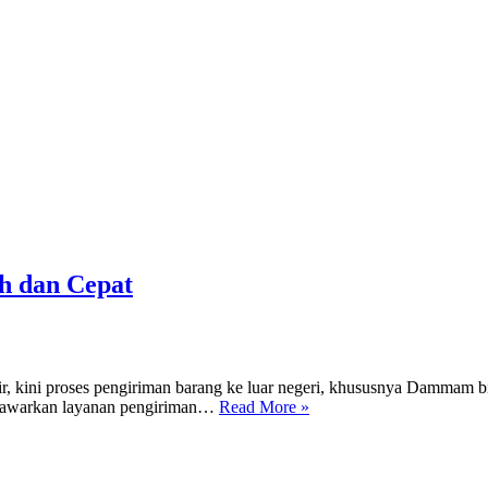
h dan Cepat
 kini proses pengiriman barang ke luar negeri, khususnya Dammam bi
Jasa
enawarkan layanan pengiriman…
Read More »
Pengiriman
Ke
Dammam
Tarif