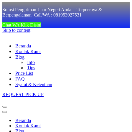
Solusi Pengiriman Luar Negeri Anda || Terpercaya &
Berpengalaman Call/WA : 081953927531
Chat WA Klik Disini
Skip to content
Beranda
Kontak Kami
Blog
Info
Tips
Price List
FAQ
Syarat & Ketentuan
REQUEST PICK UP
Navigation
Menu
Navigation
Menu
Beranda
Kontak Kami
Blog