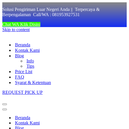
Solusi Pengiriman Luar Negeri Anda || Terpercaya &
Berpengalaman Call/WA : 081953927531
Chat WA Klik Disini
Skip to content
Beranda
Kontak Kami
Blog
Info
Tips
Price List
FAQ
Syarat & Ketentuan
REQUEST PICK UP
Navigation
Menu
Navigation
Menu
Beranda
Kontak Kami
Blog