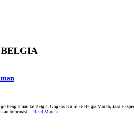
 BELGIA
 Aman
argo Pengiriman ke Belgia, Ongkos Kirim ke Belgia Murah, Jasa Ekspe
Jasa
agikan informasi…
Read More »
Kirim
Barang
ke
Belgia