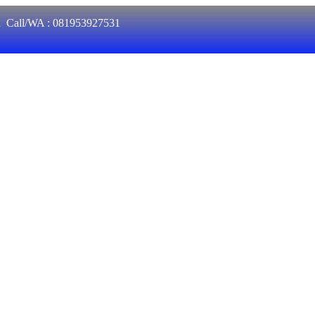
an Call/WA : 081953927531