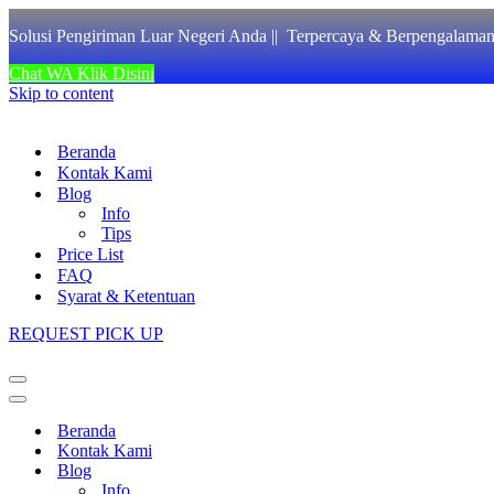
Solusi Pengiriman Luar Negeri Anda || Terpercaya & Berpengalam
Chat WA Klik Disini
Skip to content
Beranda
Kontak Kami
Blog
Info
Tips
Price List
FAQ
Syarat & Ketentuan
REQUEST PICK UP
Navigation
Menu
Navigation
Menu
Beranda
Kontak Kami
Blog
Info